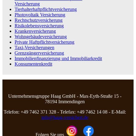
Versicherung
Tierhalterhaftpflichtversicherung
Photovoltaik Versicherung
Rechtschutzversicherung
Risikolebensversicherung
Krankenversicherung
Wohngebäudeversicherung
Private Haftpflichtversicherung
Taxi-Versicherungen
Grenzgängerversicherung
Immobilienfinanzierung und Immobiliarkredit
Konsumentenkredit
Unternehmensgruppe Haag GmbH - Max-Eyth-Straße 15 -
78194 Immendingen
Telefon: +49 7462 371 328 - Telefax: +49 7462 14 08 - E-Mail:
info@haag-versichert.de
Folgen Sie uns