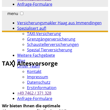
Anfrage-Formulare
menu
Versicherungsmakler Haag aus Immendingen
Spezialisert auf!
TAXI-Versicherung
Grenzgängerversicherung
Schaustellerversicherungen
Spezial Tierversicherung
Weitere Fachgebiete
Blog
TAXI Altesvorsorge
Unser Team
Kontakt
Impressum
Datenschutz
Erstinformation
+49 7462 / 371 328
Anfrage-Formulare
Wir bieten Ihnen die optimale